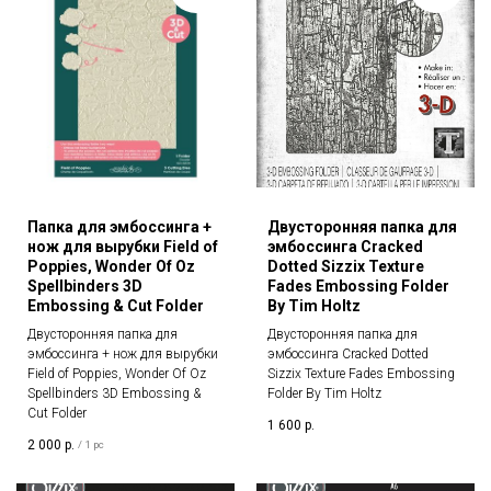
Папка для эмбоссинга +
Двусторонняя папка для
нож для вырубки Field of
эмбоссинга Cracked
Poppies, Wonder Of Oz
Dotted Sizzix Texture
Spellbinders 3D
Fades Embossing Folder
Embossing & Cut Folder
By Tim Holtz
Двусторонняя папка для
Двусторонняя папка для
эмбоссинга + нож для вырубки
эмбоссинга Cracked Dotted
Field of Poppies, Wonder Of Oz
Sizzix Texture Fades Embossing
Spellbinders 3D Embossing &
Folder By Tim Holtz
Cut Folder
1 600
р.
2 000
р.
/
1 pc