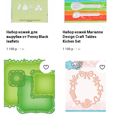
Набор ножей для
Набор ножей Marianne
вырубки от Penny Black
Design Craft Tables
leaflets
Kichen Set
1 100
р.
1 100
р.
/
1 pc
/
1 pc