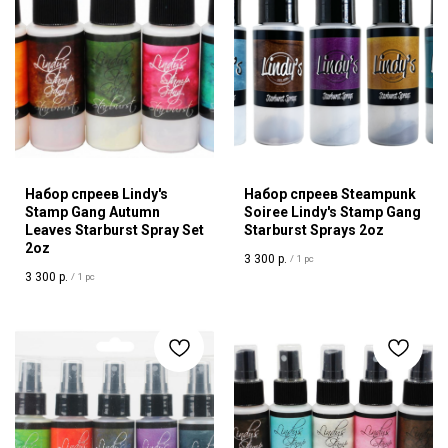
Набор спреев Lindy's
Набор спреев Steampunk
Stamp Gang Autumn
Soiree Lindy's Stamp Gang
Leaves Starburst Spray Set
Starburst Sprays 2oz
2oz
3 300
р.
/
1 pc
3 300
р.
/
1 pc