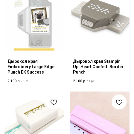
Дырокол края
Дырокол края Stampin
Embroidery Large Edge
Up! Heart Confetti Border
Punch EK Success
Punch
2 100
р.
2 100
р.
/
1 pc
/
1 pc