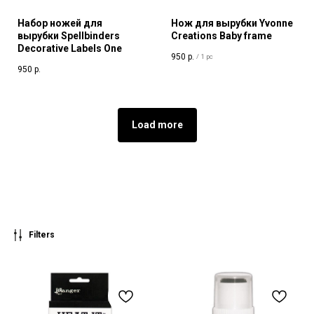
Набор ножей для
Нож для вырубки Yvonne
вырубки Spellbinders
Creations Baby frame
Decorative Labels Оne
950
р.
/
1 pc
950
р.
Load more
Filters