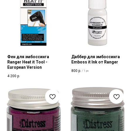
Фен для эмбоссинга
Даббер для эмбоссинга
Ranger Heat it Tool -
Emboss it Ink от Ranger
European Version
800
р.
/
1 pc
4 200
р.