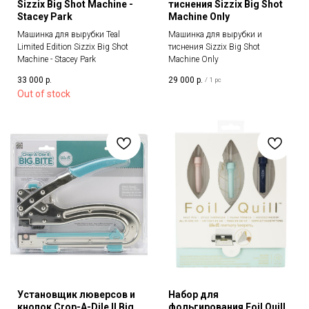
Sizzix Big Shot Machine -
тиснения Sizzix Big Shot
Stacey Park
Machine Only
Машинка для вырубки Teal
Машинка для вырубки и
Limited Edition Sizzix Big Shot
тиснения Sizzix Big Shot
Machine - Stacey Park
Machine Only
33 000
р.
29 000
р.
/
1 pc
Out of stock
Установщик люверсов и
Набор для
кнопок Crop-A-Dile II Big
фольгирования Foil Quill