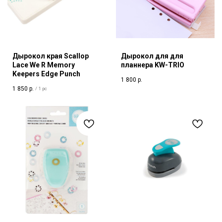
Дырокол края Scallop
Дырокол для для
Lace We R Memory
планнера KW-TRIO
Keepers Edge Punch
1 800
р.
1 850
р.
/
1 pc