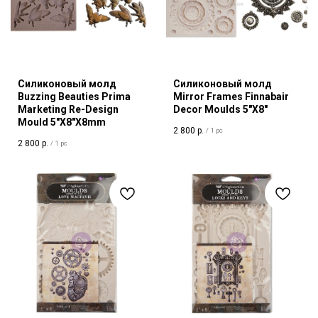
Силиконовый молд
Силиконовый молд
Buzzing Beauties Prima
Mirror Frames Finnabair
Marketing Re-Design
Decor Moulds 5"X8"
Mould 5"X8"X8mm
2 800
р.
/
1 pc
2 800
р.
/
1 pc