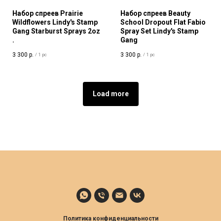
Набор спреев Prairie
Набор спреев Beauty
Wildflowers Lindy's Stamp
School Dropout Flat Fabio
Gang Starburst Sprays 2oz
Spray Set Lindy's Stamp
.
Gang
3 300
р.
3 300
р.
/
1 pc
/
1 pc
Load more
Политика конфиденциальности