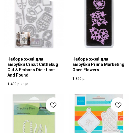
Набор ножей для
Набор ножей для
вырубки Cricut Cuttlebug
вырубки Prima Marketing
Cut & Emboss Die - Lost
Open Flowers
And Found
1 350
р.
1 400
р.
/
1 pc