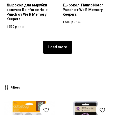
Дырокол для вырубки
Дырокол Thumb Notch
колечек Reinforce Hole
Punch от We R Memory
Punch от We R Memory
Keepers
Keepers
1 500
р.
/
1 pc
1 550
р.
/
1 pc
Load more
Filters