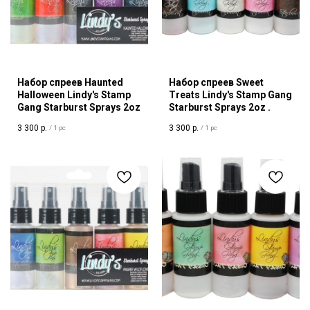
Набор спреев Haunted
Набор спреев Sweet
Halloween Lindy's Stamp
Treats Lindy's Stamp Gang
Gang Starburst Sprays 2oz
Starburst Sprays 2oz .
3 300
р.
3 300
р.
/
1 pc
/
1 pc