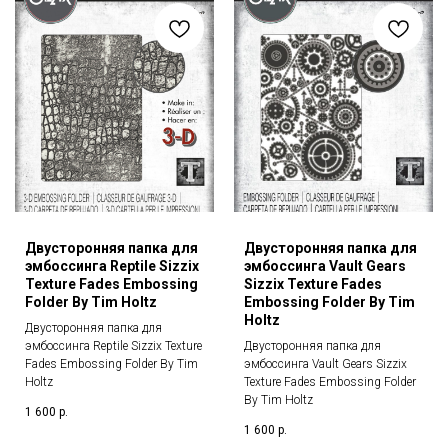
Двусторонняя папка для
Двусторонняя папка для
эмбоссинга Reptile Sizzix
эмбоссинга Vault Gears
Texture Fades Embossing
Sizzix Texture Fades
Folder By Tim Holtz
Embossing Folder By Tim
Holtz
Двусторонняя папка для
эмбоссинга Reptile Sizzix Texture
Двусторонняя папка для
Fades Embossing Folder By Tim
эмбоссинга Vault Gears Sizzix
Holtz
Texture Fades Embossing Folder
By Tim Holtz
1 600
р.
1 600
р.