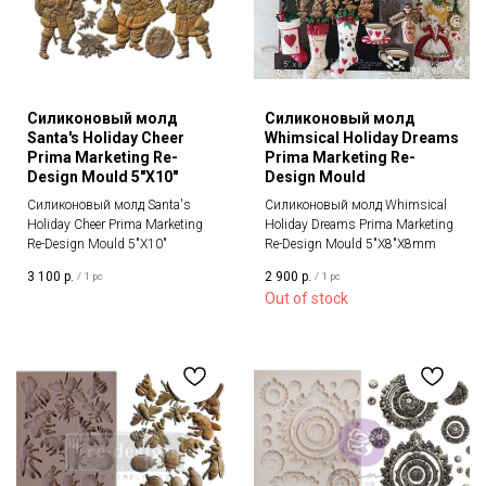
Силиконовый молд
Силиконовый молд
Santa's Holiday Cheer
Whimsical Holiday Dreams
Prima Marketing Re-
Prima Marketing Re-
Design Mould 5"X10"
Design Mould
Силиконовый молд Santa's
Силиконовый молд Whimsical
Holiday Cheer Prima Marketing
Holiday Dreams Prima Marketing
Re-Design Mould 5"X10"
Re-Design Mould 5"X8"X8mm
3 100
р.
2 900
р.
/
1 pc
/
1 pc
Out of stock