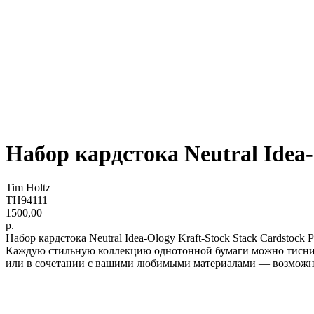
Набор кардстока Neutral Idea-
Tim Holtz
TH94111
1500,00
р.
Набор кардстока Neutral Idea-Ology Kraft-Stock Stack Cardstock
Каждую стильную коллекцию однотонной бумаги можно тиснить,
или в сочетании с вашими любимыми материалами — возможно
lwh: 230x160x65 mm
Weight: 300 g