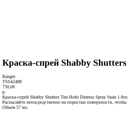
Краска-спрей Shabby Shutters T
Ranger
TSS42488
750,00
р.
Краска-спрей Shabby Shutters Tim Holtz Distress Spray Stain 1.9oz
Распыляйте непосредственно на пористые поверхности, чтобы б
Объем 57 мл.
lwh: 115x40x40 mm
Weight: 80 g