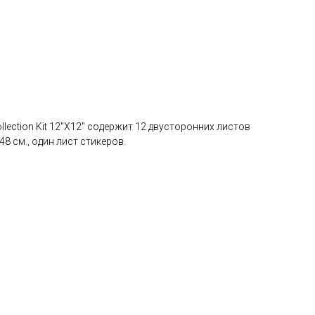
Collection Kit 12"X12" содержит 12 двусторонних листов
8 см., один лист стикеров.