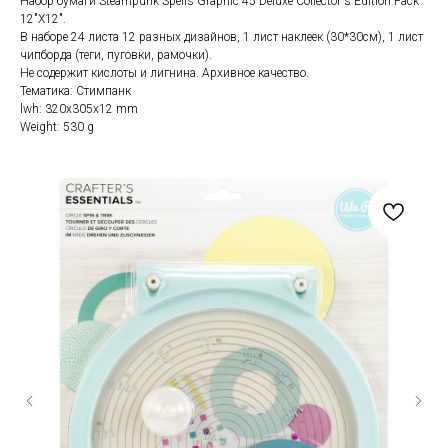
Набор бумаги Steampunk Spells Graphic 45 Deluxe Collector's Edition Pack
12"X12".
В наборе 24 листа 12 разных дизайнов, 1 лист наклеек (30*30см), 1 лист
чипборда (теги, пуговки, рамочки).
Не содержит кислоты и лигнина. Архивное качество.
Тематика: Стимпанк
lwh: 320x305x12 mm
Weight: 530 g