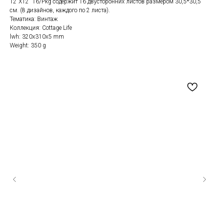
12"X12" 16/Pkg содержит 16 двусторонних листов размером 30,5*30,5
см. (8 дизайнов, каждого по 2 листа).
Тематика: Винтаж
Коллекция: Cottage Life
lwh: 320x310x5 mm
Weight: 350 g