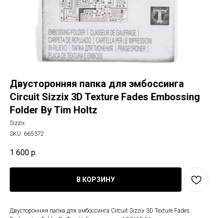
Двусторонняя папка для эмбоссинга
Circuit Sizzix 3D Texture Fades Embossing
Folder By Tim Holtz
Sizzix
SKU:
665372
1 600
р.
В КОРЗИНУ
Двусторонняя папка для эмбоссинга Circuit Sizzix 3D Texture Fades