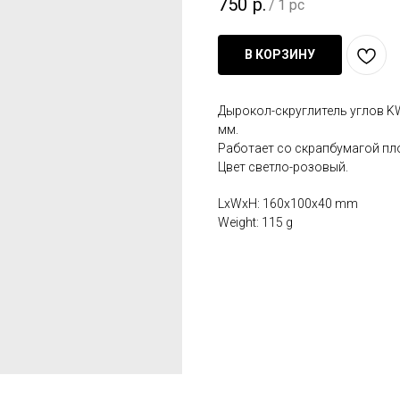
750
р.
/
1 pc
В КОРЗИНУ
Дырокол-скруглитель углов KW-
мм.
Работает со скрапбумагой пло
Цвет светло-розовый.
LxWxH: 160x100x40 mm
Weight: 115 g