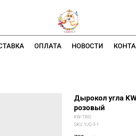
СТАВКА
ОПЛАТА
НОВОСТИ
КОНТ
Дырокол угла KW-
розовый
KW-TRIO
SKU:
YJQ-3-1