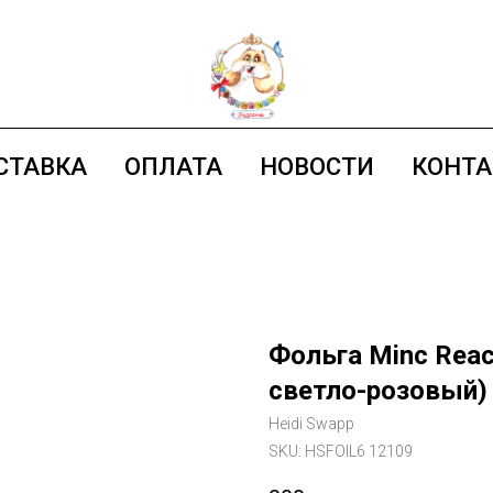
СТАВКА
ОПЛАТА
НОВОСТИ
КОНТ
Фольга Minc Reacti
светло-розовый)
Heidi Swapp
SKU:
HSFOIL6 12109