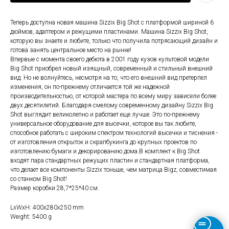
Теперь доступна новая машина Sizzix Big Shot с платформой шириной 6
дюймов, адаптером и режущими пластинами. Машина Sizzix Big Shot,
которую вы знаете и любите, только что получила потрясающий дизайн и
готова занять центральное место на рынке!
Впервые с момента своего дебюта в 2001 году кузов культовой модели
Big Shot приобрел новый изящный, современный и стильный внешний
вид. Но не волнуйтесь, несмотря на то, что его внешний вид претерпел
изменения, он по-прежнему отличается той же надежной
производительностью, от которой мастера по всему миру зависели более
двух десятилетий. Благодаря смелому современному дизайну Sizzix Big
Shot выглядит великолепно и работает еще лучше. Это по-прежнему
универсальное оборудование для высечки, которое вы так любите,
способное работать с широким спектром технологий высечки и тиснения -
от изготовления открыток и скрапбукинга до крупных проектов по
изготовлению бумаги и декорированию дома.В комплект к Big Shot
входят пара стандартных режущих пластин и стандартная платформа,
что делает все компоненты Sizzix тоньше, чем матрица Bigz, совместимая
со станком Big Shot!
Размер коробки 28,7*25*40 см.
LxWxH: 400x280x250 mm
Weight: 5400 g