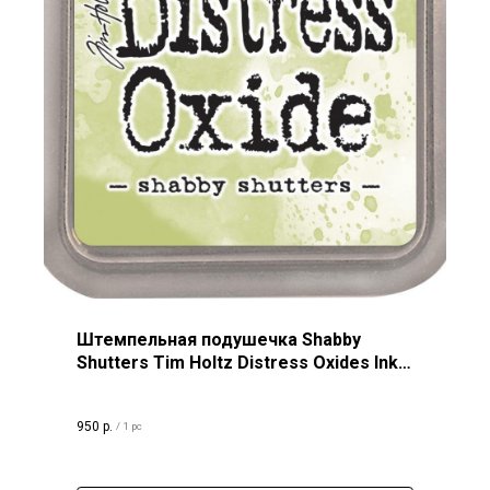
Штемпельная подушечка Shabby
Shutters Tim Holtz Distress Oxides Ink
Pad
950
р.
/
1 pc