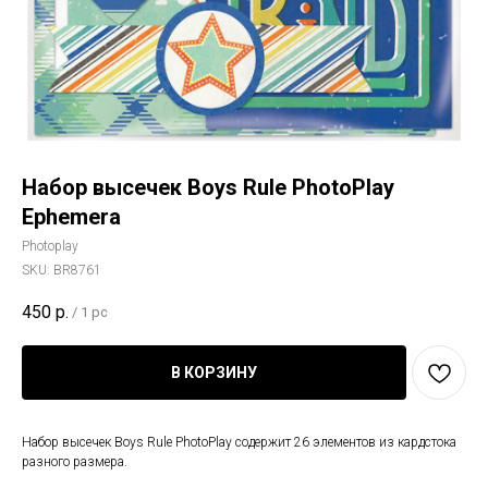
Набор высечек Boys Rule PhotoPlay
Ephemera
Photoplay
SKU:
BR8761
450
р.
/
1 pc
В КОРЗИНУ
Набор высечек Boys Rule PhotoPlay содержит 26 элементов из кардстока
разного размера.