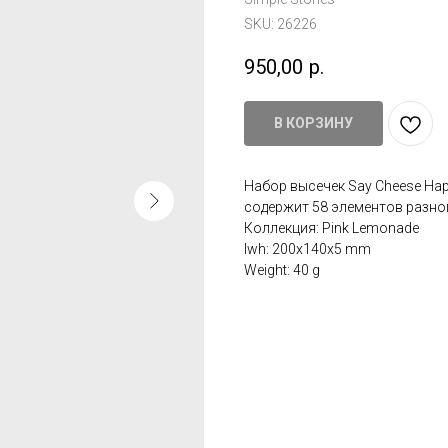
SKU:
26226
950,00
р.
В КОРЗИНУ
Набор высечек Say Cheese Happ
содержит 58 элементов разног
Коллекция: Pink Lemonade
lwh: 200x140x5 mm
Weight: 40 g