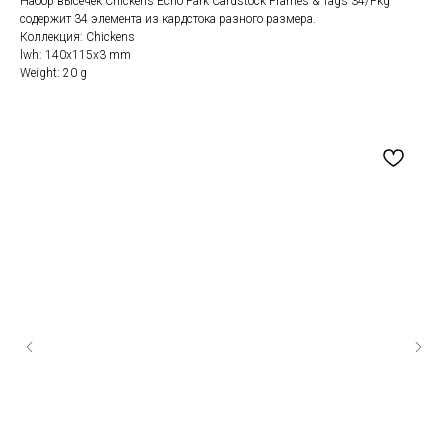
Набор высечек Chickens Echo Park Cardstock Frames & Tags 34/Pkg
содержит 34 элемента из кардстока разного размера.
Коллекция: Chickens
lwh: 140x115x3 mm
Weight: 20 g