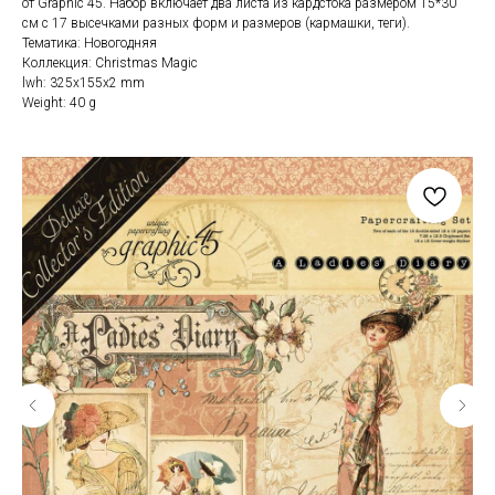
от Graphic 45. Набор включает два листа из кардстока размером 15*30
см с 17 высечками разных форм и размеров (кармашки, теги).
Тематика: Новогодняя
Коллекция: Christmas Magic
lwh: 325x155x2 mm
Weight: 40 g