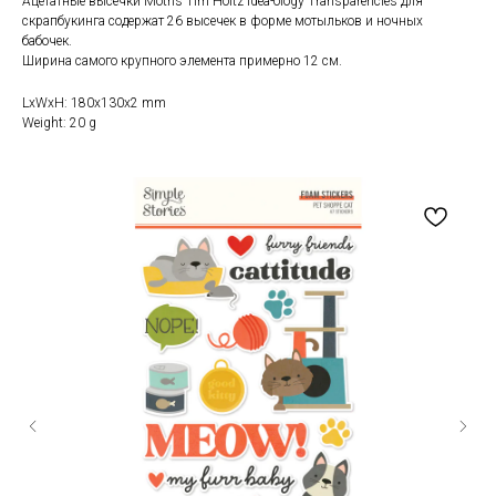
Ацетатные высечки Moths Tim Holtz Idea-ology Transparencies для
скрапбукинга содержат 26 высечек в форме мотыльков и ночных
бабочек.
Ширина самого крупного элемента примерно 12 см.
LxWxH: 180x130x2 mm
Weight: 20 g