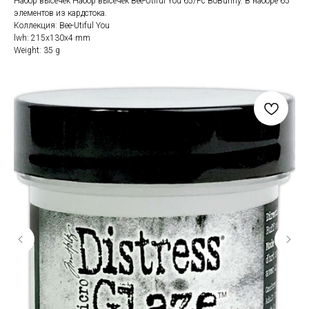
Набор высечек Набор высечек Bee-Utiful You 65/Pc BoBunny. В наборе 65
элементов из кардстока.
Коллекция: Bee-Utiful You
lwh: 215x130x4 mm
Weight: 35 g