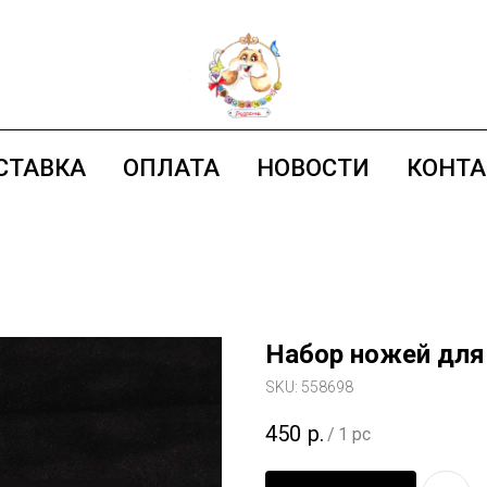
СТАВКА
ОПЛАТА
НОВОСТИ
КОНТ
Набор ножей для
SKU:
558698
450
р.
/
1 pc