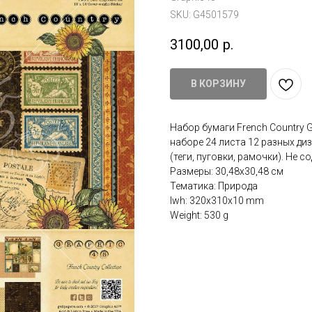
SKU:
G4501579
3100,00
р.
В КОРЗИНУ
Набор бумаги French Country Gra
наборе 24 листа 12 разных диз
(теги, пуговки, рамочки). Не 
Размеры: 30,48х30,48 см
Тематика: Природа
lwh: 320x310x10 mm
Weight: 530 g