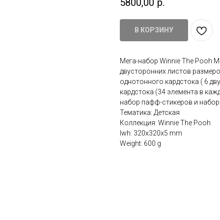
5800,00
р.
В КОРЗИНУ
Мега-набор Winnie The Pooh M
двусторонних листов размером
однотонного кардстока ( 6 дв
кардстока (34 элемента в каж
набор пафф-стикеров и набор 
Тематика: Детская
Коллекция: Winnie The Pooh
lwh: 320x320x5 mm
Weight: 600 g