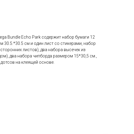
ega Bundle Echo Park содержит набор бумаги 12
 30.5.*30.5 см и один лист со стикерами, набор
усторонних листов), два набора высечек из
дом), два набора чипборда размером 15*30,5 см.,
дотсов на клеящей основе.