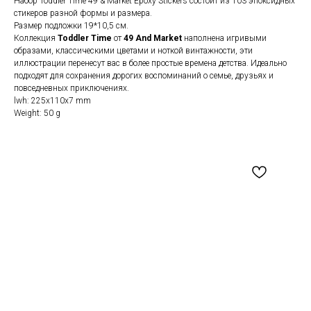
Набор Toddler Time 49 & Market Epoxy Stickers состоит из 103 эпоксидных
стикеров разной формы и размера.
Размер подложки 19*10,5 см.
Коллекция
Toddler Time
от
49 And Market
наполнена игривыми
образами, классическими цветами и ноткой винтажности, эти
иллюстрации перенесут вас в более простые времена детства. Идеально
подходят для сохранения дорогих воспоминаний о семье, друзьях и
повседневных приключениях.
lwh: 225x110x7 mm
Weight: 50 g