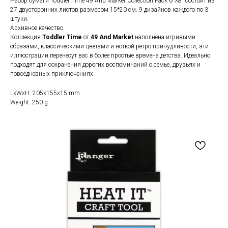
Набор бумаги Toddler Time 49 And Market Collection Pack 6"X8" состоит из
27 двусторонних листов размером 15*20 см. 9 дизайнов каждого по 3
штуки.
Архивное качество.
Коллекция
Toddler Time
от
49 And Market
наполнена игривыми
образами, классическими цветами и ноткой ретро-причудливости, эти
иллюстрации перенесут вас в более простые времена детства. Идеально
подходят для сохранения дорогих воспоминаний о семье, друзьях и
повседневных приключениях.
LxWxH: 205x155x15 mm
Weight: 250 g