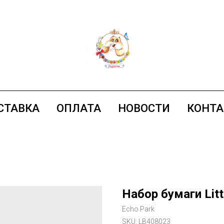
СТАВКА
ОПЛАТА
НОВОСТИ
КОНТ
Набор бумаги Littl
Echo Park
SKU:
LB408023