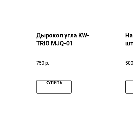
Дырокол угла KW-
На
TRIO MJQ-01
шт
тр
750
р.
50
КУПИТЬ