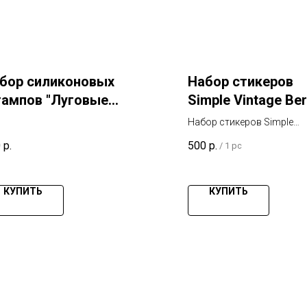
бор силиконовых
Набор стикеров
ампов "Луговые
Simple Vintage Ber
авы"
Fields Cardstock
Набор стикеров Simple
Stickers Simple
Vintage Berry Fields Cardst
0
р.
500
р.
/
1 pc
Stickers Simple Stories
Stories
КУПИТЬ
КУПИТЬ