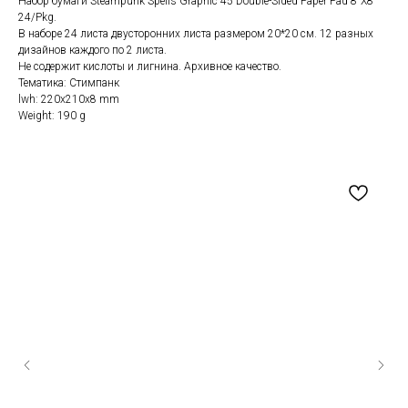
Набор бумаги Steampunk Spells Graphic 45 Double-Sided Paper Pad 8"X8"
24/Pkg.
В наборе 24 листа двусторонних листа размером 20*20 см. 12 разных
дизайнов каждого по 2 листа.
Не содержит кислоты и лигнина. Архивное качество.
Тематика: Стимпанк
lwh: 220x210x8 mm
Weight: 190 g