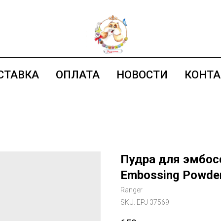
СТАВКА
ОПЛАТА
НОВОСТИ
КОНТ
Пудра для эмбосс
Embossing Powde
Ranger
SKU:
EPJ 37569