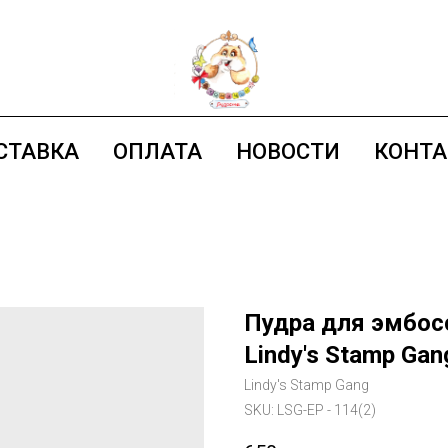
СТАВКА
ОПЛАТА
НОВОСТИ
КОНТ
Пудра для эмбосси
Lindy's Stamp Gan
Lindy's Stamp Gang
SKU:
LSG-EP - 114(2)