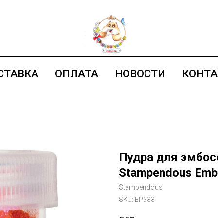
СТАВКА
ОПЛАТА
НОВОСТИ
КОНТ
Пудра для эмбосс
Stampendous Embo
Stampendous
SKU:
EP533