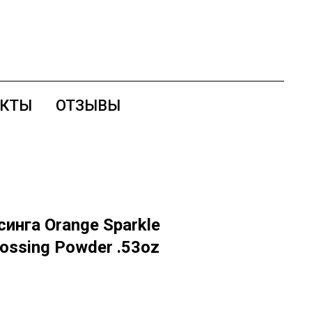
АКТЫ
ОТЗЫВЫ
инга Orange Sparkle
ssing Powder .53oz