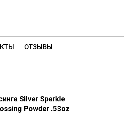
АКТЫ
ОТЗЫВЫ
нга Silver Sparkle
ssing Powder .53oz