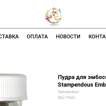
СТАВКА
ОПЛАТА
НОВОСТИ
КОНТ
Пудра для эмбосси
Stampendous Embo
Stampendous
SKU:
TP651