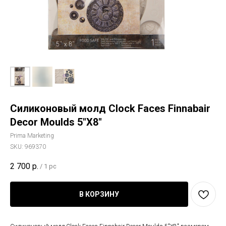
Силиконовый молд Clock Faces Finnabair
Decor Moulds 5"X8"
Prima Marketing
SKU:
969370
2 700
р.
/
1 pc
В КОРЗИНУ