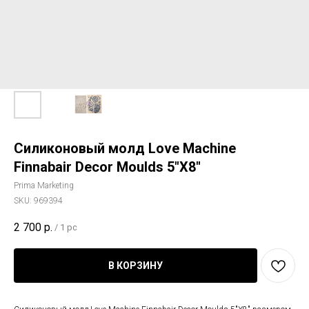
Силиконовый молд Love Machine
Finnabair Decor Moulds 5"X8"
Prima Marketing
SKU:
969394
2 700
р.
/
1 pc
В КОРЗИНУ