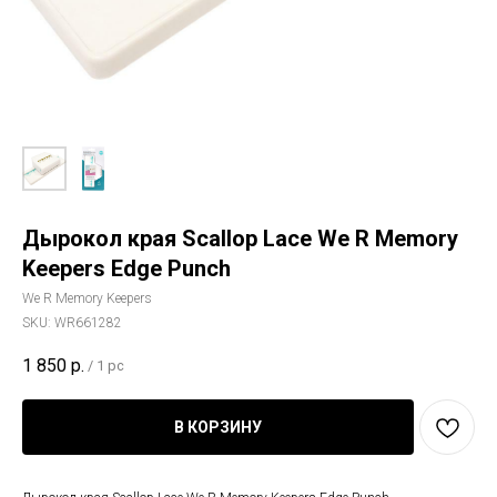
Дырокол края Scallop Lace We R Memory
Keepers Edge Punch
We R Memory Keepers
SKU:
WR661282
1 850
р.
/
1 pc
В КОРЗИНУ