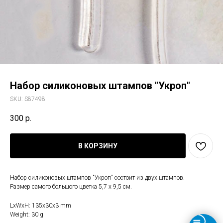
Набор силиконовых штампов "Укроп"
SKU:
S87498
300
р.
В КОРЗИНУ
Набор силиконовых штампов "Укроп" состоит из двух штампов.
Размер самого большого цветка 5,7 х 9,5 см.
LxWxH: 135x30x3 mm
Weight: 30 g