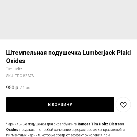
Штемпельная подушечка Lumberjack Plaid
Oxides
Tim Holtz
SKU:
TDO 82378
950
р.
/
1 pc
В КОРЗИНУ
Чернильные подушечки для скрапбукинга
Ranger Tim Holtz Distress
Oxides
представляют собой сочетание водорастворимых красителей и
пигментных чернил, которые создают эффект окисления при