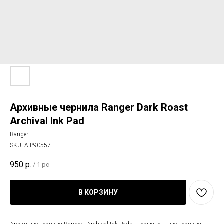
Архивные чернила Ranger Dark Roast
Archival Ink Pad
Ranger
SKU:
AIP90557
950
р.
/
1 pc
В КОРЗИНУ