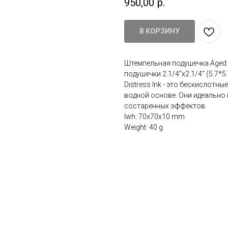
950,00
р.
В КОРЗИНУ
Штемпельная подушечка Aged M
подушечки 2.1/4"x2.1/4" (5.7*5.
Distress Ink - это бескислотн
водной основе. Они идеально
состаренных эффектов.
lwh: 70x70x10 mm
Weight: 40 g