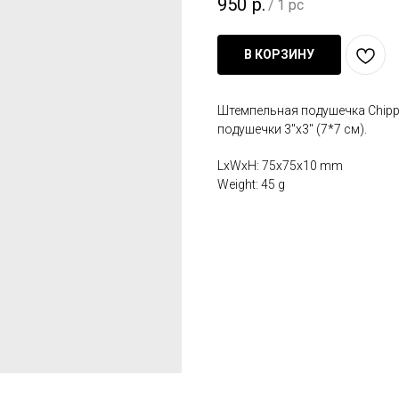
950
р.
/
1 pc
В КОРЗИНУ
Штемпельная подушечка Chipped
подушечки 3"x3" (7*7 см).
LxWxH: 75x75x10 mm
Weight: 45 g