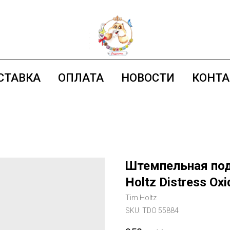
СТАВКА
ОПЛАТА
НОВОСТИ
КОНТ
Штемпельная под
Holtz Distress Oxi
Tim Holtz
SKU:
TDO 55884