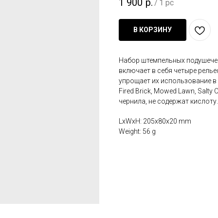
1 900
р.
/
1 pc
В КОРЗИНУ
Набор штемпельных подушечек T
включает в себя четыре релье
упрощает их использование в 
Fired Brick, Mowed Lawn, Salt
чернила, не содержат кислоту.
LxWxH: 205x80x20 mm
Weight: 56 g