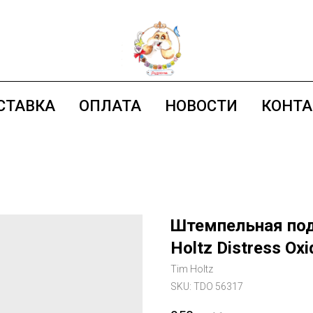
СТАВКА
ОПЛАТА
НОВОСТИ
КОНТ
Штемпельная под
Holtz Distress Oxi
Tim Holtz
SKU:
TDO 56317