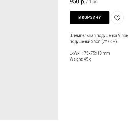
950
р.
/
1 pc
В КОРЗИНУ
Штемпельная подушечка Vintage
подушечки 3"x3" (7*7 см).
LxWxH: 75x75x10 mm
Weight: 45 g