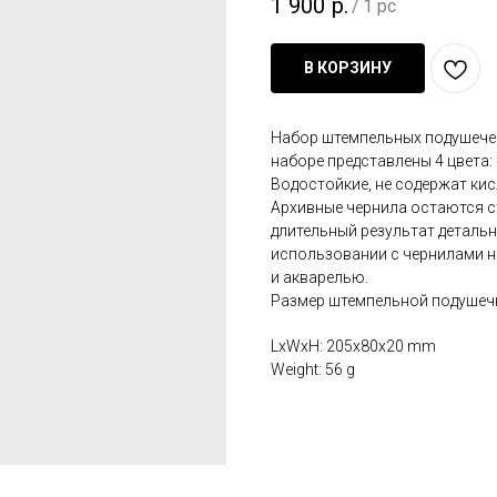
1 900
р.
/
1 pc
В КОРЗИНУ
Набор штемпельных подушечек Dy
наборе представлены 4 цвета: La
Водостойкие, не содержат кис
Архивные чернила остаются с
длительный результат детальн
использовании с чернилами н
и акварелью.
Размер штемпельной подушечки 
LxWxH: 205x80x20 mm
Weight: 56 g