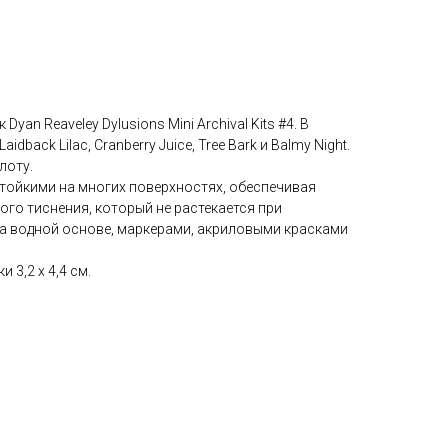
an Reaveley Dylusions Mini Archival Kits #4. В
idback Lilac, Cranberry Juice, Tree Bark и Balmy Night.
лоту.
тойкими на многих поверхностях, обеспечивая
ого тиснения, который не растекается при
а водной основе, маркерами, акриловыми красками
3,2 х 4,4 см.