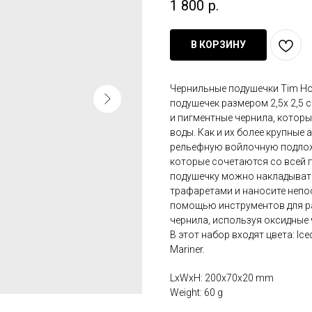
1 800
р.
В КОРЗИНУ
Чернильные подушечки Tim Holtz
подушечек размером 2,5х 2,5
и пигментные чернила, котор
воды. Как и их более крупные 
рельефную войлочную подлож
которые сочетаются со всей 
подушечку можно накладывать 
трафаретами и наносите непо
помощью инструментов для ра
чернила, используя оксидные ч
В этот набор входят цвета: Iced
Mariner.
LxWxH: 200x70x20 mm
Weight: 60 g