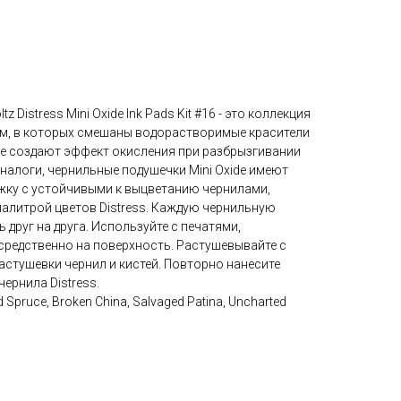
 Distress Mini Oxide Ink Pads Kit #16 - это коллекция
 см, в которых смешаны водорастворимые красители
ые создают эффект окисления при разбрызгивании
аналоги, чернильные подушечки Mini Oxide имеют
ку с устойчивыми к выцветанию чернилами,
палитрой цветов Distress. Каждую чернильную
друг на друга. Используйте с печатями,
средственно на поверхность. Растушевывайте с
стушевки чернил и кистей. Повторно нанесите
ернила Distress.
 Spruce, Broken China, Salvaged Patina, Uncharted