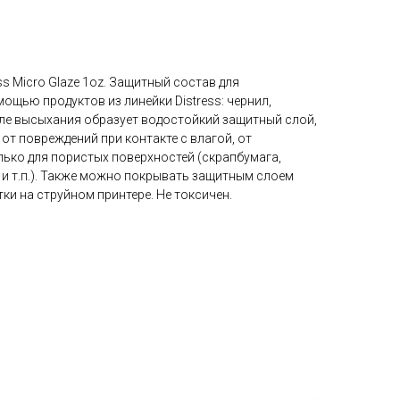
ss Micro Glaze 1oz. Защитный состав для
ощью продуктов из линейки Distress: чернил,
сле высыхания образует водостойкий защитный слой,
от повреждений при контакте с влагой, от
лько для пористых поверхностей (скрапбумага,
 и т.п.). Также можно покрывать защитным слоем
ки на струйном принтере. Не токсичен.