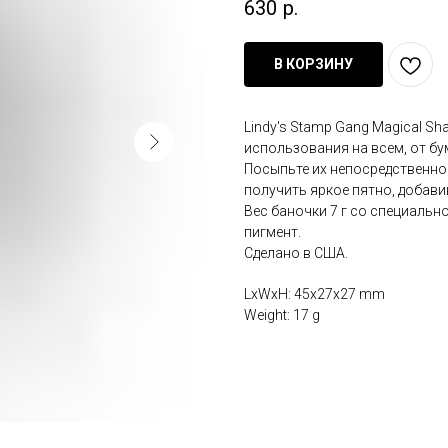
630
р.
В КОРЗИНУ
Lindy's Stamp Gang Magical Sh
использования на всем, от бу
Посыпьте их непосредственно
получить яркое пятно, добави
Вес баночки 7 г со специаль
пигмент.
Сделано в США.
LxWxH: 45x27x27 mm
Weight: 17 g