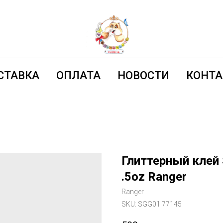
СТАВКА
ОПЛАТА
НОВОСТИ
КОНТ
Глиттерный клей Sa
.5oz Ranger
Ranger
SKU:
SGG01 77145